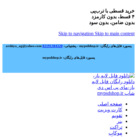
خرید قسطی با ترب‌پی
۴ قسط، بدون کارمزد
بدون ضامن، بدون سود
Skip to navigation
Skip to main content
پسورد فایل‌های رایگان: mypsdshop.ir - پشتیبانی: arshiya_ag@yahoo.com
02191304320
پسورد فایل‌های رایگان: mypsdshop.ir
صفحه اصلی
کارت ویزیت
تقویم
بنر
تراکت
موکاپ