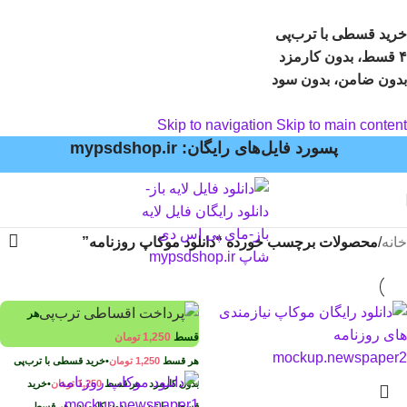
خرید قسطی با ترب‌پی
۴ قسط، بدون کارمزد
بدون ضامن، بدون سود
Skip to navigation
Skip to main content
پسورد فایل‌های رایگان: mypsdshop.ir
خانه
/
محصولات برچسب خورده “دانلود موکاپ روزنامه”
هر
قسط
1,250
تومان
هر قسط
1,250
تومان
•
خرید قسطی با ترب‌پی
بدون کارمزد
هر قسط
1,250
تومان
•
خرید
قسطی با ترب‌پی بدون کارمزد
هر قسط