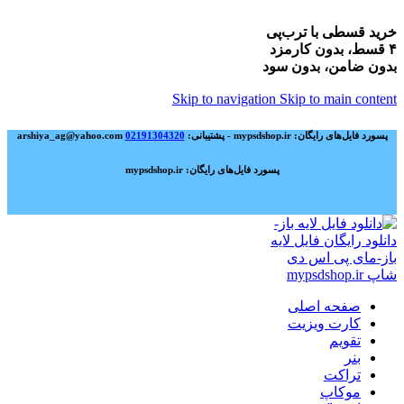
خرید قسطی با ترب‌پی
۴ قسط، بدون کارمزد
بدون ضامن، بدون سود
Skip to navigation
Skip to main content
پسورد فایل‌های رایگان: mypsdshop.ir - پشتیبانی: arshiya_ag@yahoo.com
02191304320
پسورد فایل‌های رایگان: mypsdshop.ir
صفحه اصلی
کارت ویزیت
تقویم
بنر
تراکت
موکاپ