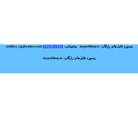
پسورد فایل‌های رایگان: mypsdshop.ir - پشتیبانی: arshiya_ag@yahoo.com
02191304320
پسورد فایل‌های رایگان: mypsdshop.ir