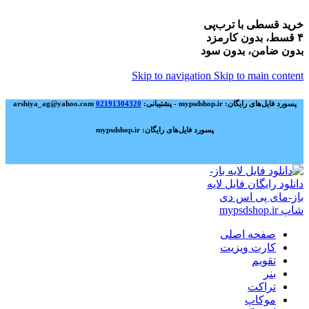
خرید قسطی با ترب‌پی
۴ قسط، بدون کارمزد
بدون ضامن، بدون سود
Skip to navigation
Skip to main content
پسورد فایل‌های رایگان: mypsdshop.ir - پشتیبانی: arshiya_ag@yahoo.com
02191304320
پسورد فایل‌های رایگان: mypsdshop.ir
صفحه اصلی
کارت ویزیت
تقویم
بنر
تراکت
موکاپ