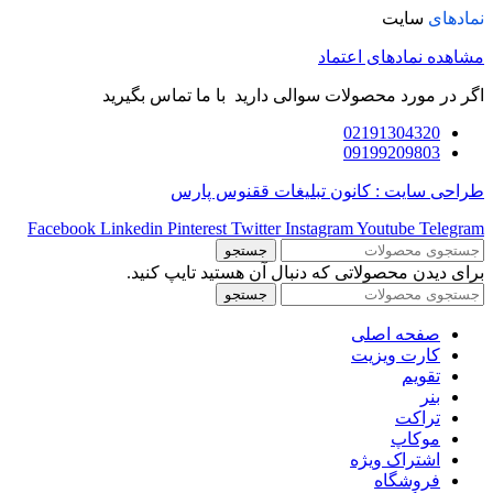
نمادهای
سایت
مشاهده نمادهای اعتماد
اگر در مورد محصولات سوالی دارید با ما تماس بگیرید
02191304320
09199209803
طراحی سایت : کانون تبلیغات ققنوس پارس
Facebook
Linkedin
Pinterest
Twitter
Instagram
Youtube
Telegram
جستجو
برای دیدن محصولاتی که دنبال آن هستید تایپ کنید.
جستجو
صفحه اصلی
کارت ویزیت
تقویم
بنر
تراکت
موکاپ
اشتراک ویژه
فروشگاه