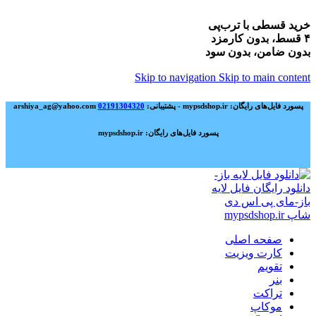
خرید قسطی با ترب‌پی
۴ قسط، بدون کارمزد
بدون ضامن، بدون سود
Skip to navigation
Skip to main content
پسورد فایل‌های رایگان: mypsdshop.ir - پشتیبانی: arshiya_ag@yahoo.com
02191304320
پسورد فایل‌های رایگان: mypsdshop.ir
صفحه اصلی
کارت ویزیت
تقویم
بنر
تراکت
موکاپ