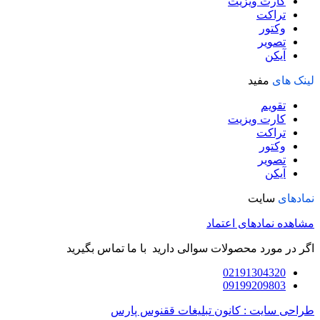
کارت ویزیت
تراکت
وکتور
تصویر
آیکن
لینک های
مفید
تقویم
کارت ویزیت
تراکت
وکتور
تصویر
آیکن
نمادهای
سایت
مشاهده نمادهای اعتماد
اگر در مورد محصولات سوالی دارید با ما تماس بگیرید
02191304320
09199209803
طراحی سایت : کانون تبلیغات ققنوس پارس