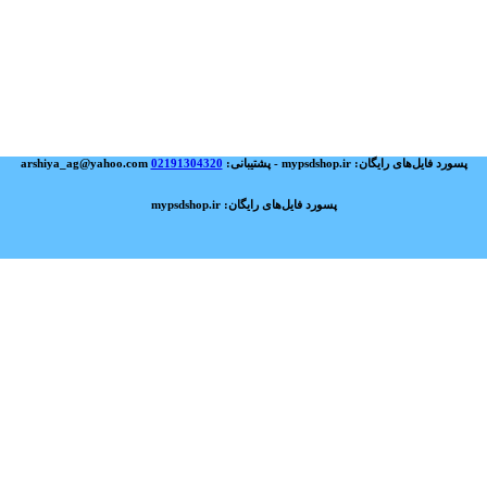
پسورد فایل‌های رایگان: mypsdshop.ir - پشتیبانی: arshiya_ag@yahoo.com
02191304320
پسورد فایل‌های رایگان: mypsdshop.ir