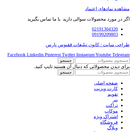
مشاهده نمادهای اعتماد
اگر در مورد محصولات سوالی دارید با ما تماس بگیرید
02191304320
09199209803
طراحی سایت : کانون تبلیغات ققنوس پارس
Facebook
Linkedin
Pinterest
Twitter
Instagram
Youtube
Telegram
جستجو
برای دیدن محصولاتی که دنبال آن هستید تایپ کنید.
جستجو
صفحه اصلی
کارت ویزیت
تقویم
بنر
تراکت
موکاپ
اشتراک ویژه
فروشگاه
وبلاگ