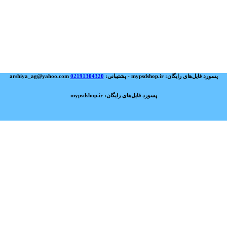
پسورد فایل‌های رایگان: mypsdshop.ir - پشتیبانی: arshiya_ag@yahoo.com
02191304320
پسورد فایل‌های رایگان: mypsdshop.ir