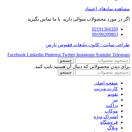
مشاهده نمادهای اعتماد
اگر در مورد محصولات سوالی دارید با ما تماس بگیرید
02191304320
09199209803
طراحی سایت : کانون تبلیغات ققنوس پارس
Facebook
Linkedin
Pinterest
Twitter
Instagram
Youtube
Telegram
جستجو
برای دیدن محصولاتی که دنبال آن هستید تایپ کنید.
جستجو
صفحه اصلی
کارت ویزیت
تقویم
بنر
تراکت
موکاپ
اشتراک ویژه
فروشگاه
وبلاگ