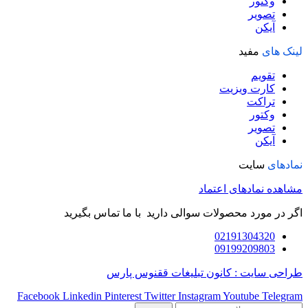
وکتور
تصویر
آیکن
لینک های
مفید
تقویم
کارت ویزیت
تراکت
وکتور
تصویر
آیکن
نمادهای
سایت
مشاهده نمادهای اعتماد
اگر در مورد محصولات سوالی دارید با ما تماس بگیرید
02191304320
09199209803
طراحی سایت : کانون تبلیغات ققنوس پارس
Facebook
Linkedin
Pinterest
Twitter
Instagram
Youtube
Telegram