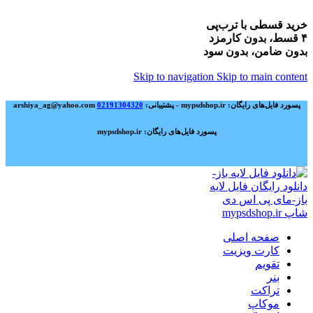
خرید قسطی با ترب‌پی
۴ قسط، بدون کارمزد
بدون ضامن، بدون سود
Skip to navigation
Skip to main content
پسورد فایل‌های رایگان: mypsdshop.ir - پشتیبانی: arshiya_ag@yahoo.com
02191304320
پسورد فایل‌های رایگان: mypsdshop.ir
صفحه اصلی
کارت ویزیت
تقویم
بنر
تراکت
موکاپ