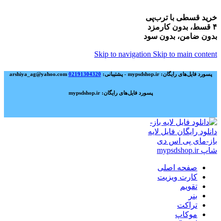
خرید قسطی با ترب‌پی
۴ قسط، بدون کارمزد
بدون ضامن، بدون سود
Skip to navigation
Skip to main content
پسورد فایل‌های رایگان: mypsdshop.ir - پشتیبانی: arshiya_ag@yahoo.com
02191304320
پسورد فایل‌های رایگان: mypsdshop.ir
صفحه اصلی
کارت ویزیت
تقویم
بنر
تراکت
موکاپ