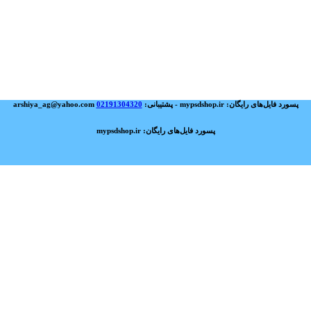
پسورد فایل‌های رایگان: mypsdshop.ir - پشتیبانی: arshiya_ag@yahoo.com
02191304320
پسورد فایل‌های رایگان: mypsdshop.ir