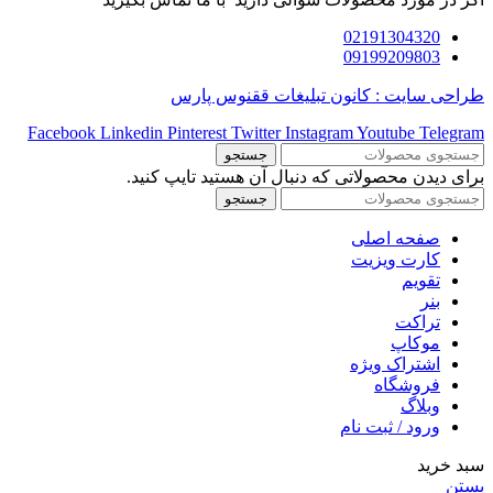
02191304320
09199209803
طراحی سایت : کانون تبلیغات ققنوس پارس
Facebook
Linkedin
Pinterest
Twitter
Instagram
Youtube
Telegram
جستجو
برای دیدن محصولاتی که دنبال آن هستید تایپ کنید.
جستجو
صفحه اصلی
کارت ویزیت
تقویم
بنر
تراکت
موکاپ
اشتراک ویژه
فروشگاه
وبلاگ
ورود / ثبت نام
سبد خرید
بستن