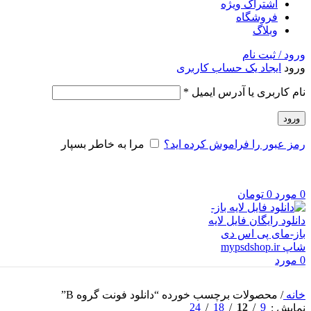
اشتراک ویژه
فروشگاه
وبلاگ
ورود / ثبت نام
ورود
ایجاد یک حساب کاربری
الزامی
نام کاربری یا آدرس ایمیل
*
ورود
رمز عبور را فراموش کرده اید؟
مرا به خاطر بسپار
0
مورد
0
تومان
0
مورد
خانه
/
محصولات برچسب خورده “دانلود فونت گروه B”
24
18
12
9
نمایش