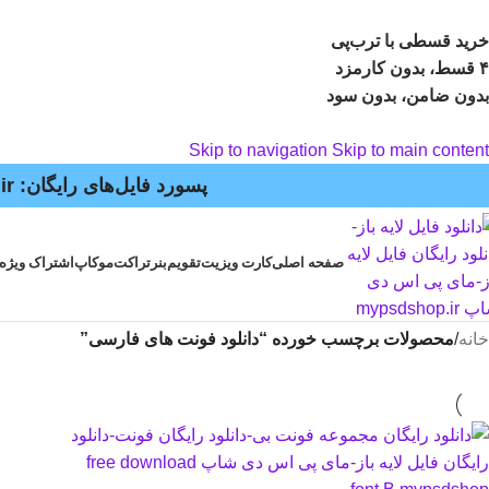
خرید قسطی با ترب‌پی
۴ قسط، بدون کارمزد
بدون ضامن، بدون سود
Skip to navigation
Skip to main content
پسورد فایل‌های رایگان: mypsdshop.ir - پشتیبانی: arshiya_ag@yahoo.com
صفحه اصلی
کارت ویزیت
تقویم
بنر
تراکت
موکاپ
اشتراک ویژه
خانه
/
محصولات برچسب خورده “دانلود فونت های فارسی”