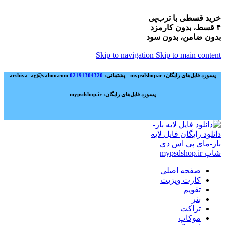
خرید قسطی با ترب‌پی
۴ قسط، بدون کارمزد
بدون ضامن، بدون سود
Skip to navigation
Skip to main content
پسورد فایل‌های رایگان: mypsdshop.ir - پشتیبانی: arshiya_ag@yahoo.com
02191304320
پسورد فایل‌های رایگان: mypsdshop.ir
صفحه اصلی
کارت ویزیت
تقویم
بنر
تراکت
موکاپ