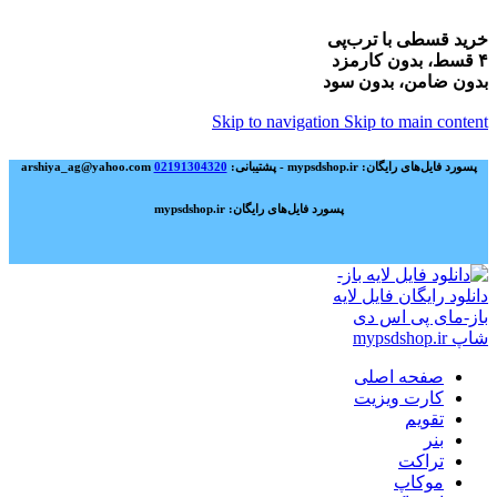
خرید قسطی با ترب‌پی
۴ قسط، بدون کارمزد
بدون ضامن، بدون سود
Skip to navigation
Skip to main content
پسورد فایل‌های رایگان: mypsdshop.ir - پشتیبانی: arshiya_ag@yahoo.com
02191304320
پسورد فایل‌های رایگان: mypsdshop.ir
صفحه اصلی
کارت ویزیت
تقویم
بنر
تراکت
موکاپ