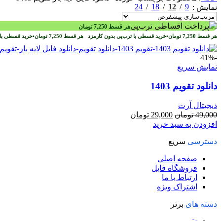
24
18
12
9
نمایش
هر قسط
7,250
تومان
هر قسط
7,250
تومان
•
خرید قسطی با ترب‌پی بدون کارمزد
هر قسط
7,250
تومان
•
خرید قسطی با 
-41%
نمایش سریع
دانلود تقویم 1403
دیجیتال آرت
قیمت
قیمت
49,000
تومان
29,000
تومان
اصلی
فعلی
افزودن به سبد خرید
49,000 تومان
29,000 تومان
دسترسی
سریع
بود.
است.
صفحه اصلی
فروشگاه فایل
ارتباط با ما
اشتراک ویژه
دسته های
برتر