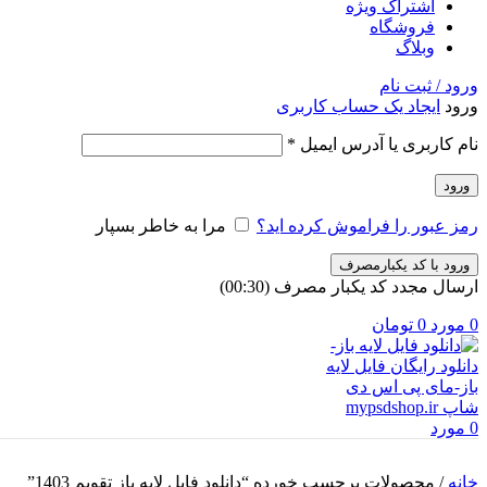
اشتراک ویژه
فروشگاه
وبلاگ
ورود / ثبت نام
ورود
ایجاد یک حساب کاربری
الزامی
نام کاربری یا آدرس ایمیل
*
ورود
رمز عبور را فراموش کرده اید؟
مرا به خاطر بسپار
ورود با کد یکبارمصرف
ارسال مجدد کد یکبار مصرف
(00:
30
)
0
مورد
0
تومان
0
مورد
خانه
/
محصولات برچسب خورده “دانلود فایل لایه باز تقویم 1403”