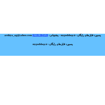
پسورد فایل‌های رایگان: mypsdshop.ir - پشتیبانی: arshiya_ag@yahoo.com
02191304320
پسورد فایل‌های رایگان: mypsdshop.ir