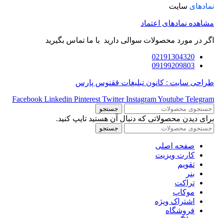
نمادهای
سایت
مشاهده نمادهای اعتماد
اگر در مورد محصولات سوالی دارید با ما تماس بگیرید
02191304320
09199209803
طراحی سایت : کانون تبلیغات ققنوس پارس
Facebook
Linkedin
Pinterest
Twitter
Instagram
Youtube
Telegram
جستجو
برای دیدن محصولاتی که دنبال آن هستید تایپ کنید.
جستجو
صفحه اصلی
کارت ویزیت
تقویم
بنر
تراکت
موکاپ
اشتراک ویژه
فروشگاه