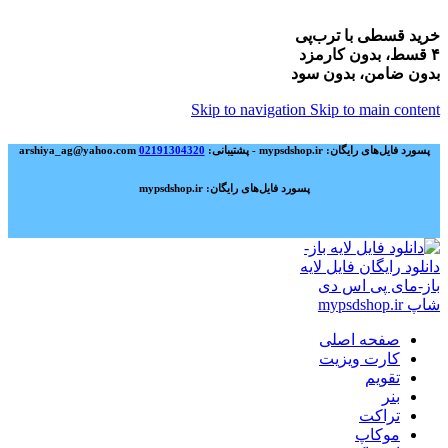
خرید قسطی با ترب‌پی
۴ قسط، بدون کارمزد
بدون ضامن، بدون سود
Skip to navigation
Skip to main content
پسورد فایل‌های رایگان: mypsdshop.ir - پشتیبانی: arshiya_ag@yahoo.com
02191304320
پسورد فایل‌های رایگان: mypsdshop.ir
صفحه اصلی
کارت ویزیت
تقویم
بنر
تراکت
موکاپ