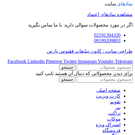
نمادهای
سایت
مشاهده نمادهای اعتماد
اگر در مورد محصولات سوالی دارید با ما تماس بگیرید
02191304320
09199209803
طراحی سایت : کانون تبلیغات ققنوس پارس
Facebook
Linkedin
Pinterest
Twitter
Instagram
Youtube
Telegram
جستجو
برای دیدن محصولاتی که دنبال آن هستید تایپ کنید.
جستجو
صفحه اصلی
کارت ویزیت
تقویم
بنر
تراکت
موکاپ
اشتراک ویژه
فروشگاه