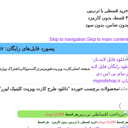
خرید قسطی با ترب‌پی
۴ قسط، بدون کارمزد
بدون ضامن، بدون سود
Skip to navigation
Skip to main content
پسورد فایل‌های رایگان: mypsdshop.ir - پشتیبانی: arshiya_ag@yahoo.com
صفحه اصلی
کارت ویزیت
تقویم
بنر
تراکت
موکاپ
اشتراک ویژه
خانه
/
محصولات برچسب خورده “دانلود طرح کارت ویزیت کلینیک لیزر”
هر قسط
12,250
تومان
هر قسط
12,250
تومان
•
خرید قسطی با ترب‌پی بدون کارمزد
هر قسط