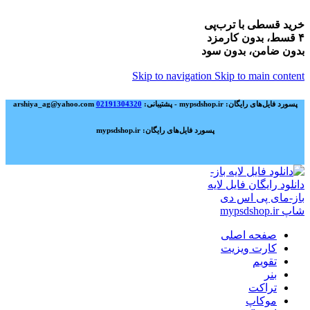
خرید قسطی با ترب‌پی
۴ قسط، بدون کارمزد
بدون ضامن، بدون سود
Skip to navigation
Skip to main content
پسورد فایل‌های رایگان: mypsdshop.ir - پشتیبانی: arshiya_ag@yahoo.com
02191304320
پسورد فایل‌های رایگان: mypsdshop.ir
صفحه اصلی
کارت ویزیت
تقویم
بنر
تراکت
موکاپ