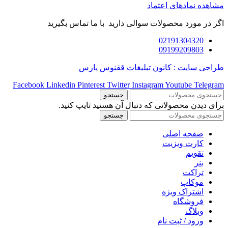
مشاهده نمادهای اعتماد
اگر در مورد محصولات سوالی دارید با ما تماس بگیرید
02191304320
09199209803
طراحی سایت : کانون تبلیغات ققنوس پارس
Facebook
Linkedin
Pinterest
Twitter
Instagram
Youtube
Telegram
جستجو
برای دیدن محصولاتی که دنبال آن هستید تایپ کنید.
جستجو
صفحه اصلی
کارت ویزیت
تقویم
بنر
تراکت
موکاپ
اشتراک ویژه
فروشگاه
وبلاگ
ورود / ثبت نام