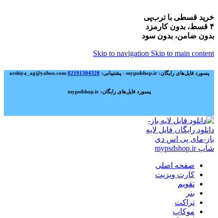
خرید قسطی با ترب‌پی
۴ قسط، بدون کارمزد
بدون ضامن، بدون سود
Skip to navigation
Skip to main content
پسورد فایل‌های رایگان: mypsdshop.ir - پشتیبانی: arshiya_ag@yahoo.com
02191304320
پسورد فایل‌های رایگان: mypsdshop.ir
صفحه اصلی
کارت ویزیت
تقویم
بنر
تراکت
موکاپ