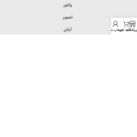
وکتور
تصویر
آیکن
روشگاه
سبد خرید
حساب من
لینک های
مفید
تقویم
کارت ویزیت
تراکت
وکتور
تصویر