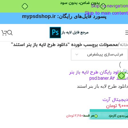
بدون ضامن، بدون سود
Skip to navigation
Skip to main content
پسورد فایل‌های رایگان: mypsdshop.ir
خانه
/
محصولات برچسب خورده “دانلود طرح لایه باز بنر استند”
دانلود طرح لایه باز بنر استند
دیجیتال آرت
9,000
تومان
افزودن به سبد خرید
ی بدون کارمزد
هر قسط
2,250
تومان
•
خرید قسطی با ترب‌پی بدون کارمزد