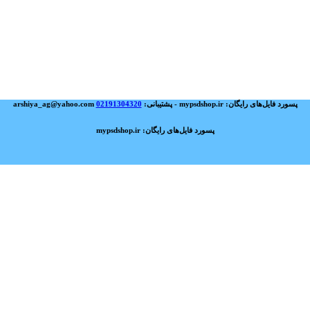
پسورد فایل‌های رایگان: mypsdshop.ir - پشتیبانی: arshiya_ag@yahoo.com
02191304320
پسورد فایل‌های رایگان: mypsdshop.ir