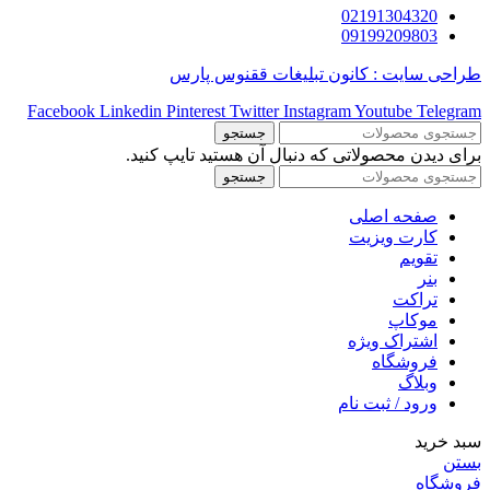
02191304320
09199209803
طراحی سایت : کانون تبلیغات ققنوس پارس
Facebook
Linkedin
Pinterest
Twitter
Instagram
Youtube
Telegram
جستجو
برای دیدن محصولاتی که دنبال آن هستید تایپ کنید.
جستجو
صفحه اصلی
کارت ویزیت
تقویم
بنر
تراکت
موکاپ
اشتراک ویژه
فروشگاه
وبلاگ
ورود / ثبت نام
سبد خرید
بستن
فروشگاه