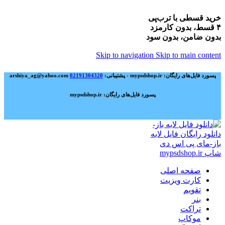
خرید قسطی با ترب‌پی
۴ قسط، بدون کارمزد
بدون ضامن، بدون سود
Skip to navigation
Skip to main content
پسورد فایل‌های رایگان: mypsdshop.ir - پشتیبانی: arshiya_ag@yahoo.com
02191304320
پسورد فایل‌های رایگان: mypsdshop.ir
صفحه اصلی
کارت ویزیت
تقویم
بنر
تراکت
موکاپ