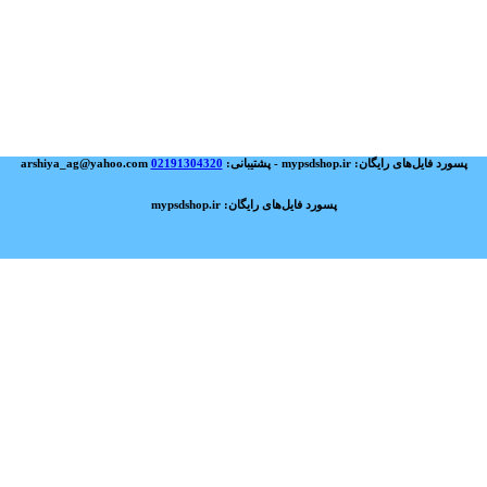
پسورد فایل‌های رایگان: mypsdshop.ir - پشتیبانی: arshiya_ag@yahoo.com
02191304320
پسورد فایل‌های رایگان: mypsdshop.ir