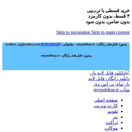
خرید قسطی با ترب‌پی
۴ قسط، بدون کارمزد
بدون ضامن، بدون سود
Skip to navigation
Skip to main content
پسورد فایل‌های رایگان: mypsdshop.ir - پشتیبانی: arshiya_ag@yahoo.com
02191304320
پسورد فایل‌های رایگان: mypsdshop.ir
صفحه اصلی
کارت ویزیت
تقویم
بنر
تراکت
موکاپ