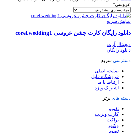
عروسی”
نمایش سریع
دانلود رایگان کارت جشن عروسی corel.wedding1
دیجیتال آرت
دانلود رایگان
دسترسی
سریع
صفحه اصلی
فروشگاه فایل
ارتباط با ما
اشتراک ویژه
دسته های
برتر
تقویم
کارت ویزیت
تراکت
وکتور
تصویر