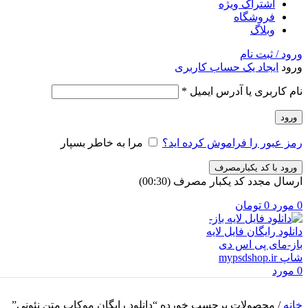
اشتراک ویژه
فروشگاه
وبلاگ
ورود / ثبت نام
ورود
ایجاد یک حساب کاربری
الزامی
نام کاربری یا آدرس ایمیل
*
ورود
رمز عبور را فراموش کرده اید؟
مرا به خاطر بسپار
ورود با کد یکبارمصرف
ارسال مجدد کد یکبار مصرف
(00:
30
)
0
مورد
0
تومان
0
مورد
خانه
/
محصولات برچسب خورده “دانلود رایگان موکاپ متن نئونی”