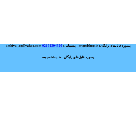
پسورد فایل‌های رایگان: mypsdshop.ir - پشتیبانی: arshiya_ag@yahoo.com
02191304320
پسورد فایل‌های رایگان: mypsdshop.ir