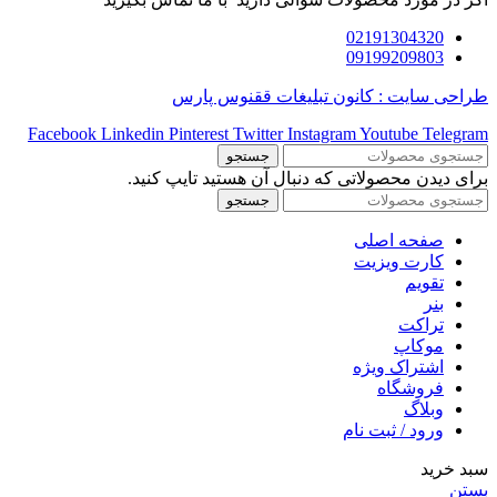
02191304320
09199209803
طراحی سایت : کانون تبلیغات ققنوس پارس
Facebook
Linkedin
Pinterest
Twitter
Instagram
Youtube
Telegram
جستجو
برای دیدن محصولاتی که دنبال آن هستید تایپ کنید.
جستجو
صفحه اصلی
کارت ویزیت
تقویم
بنر
تراکت
موکاپ
اشتراک ویژه
فروشگاه
وبلاگ
ورود / ثبت نام
سبد خرید
بستن