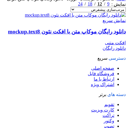
24
18
12
9
نمایش
نمایش سریع
دانلود رایگان موکاپ متن با افکت نئون mockup.text8
افکت متنی
دانلود رایگان
دسترسی
سریع
صفحه اصلی
فروشگاه فایل
ارتباط با ما
اشتراک ویژه
دسته های
برتر
تقویم
کارت ویزیت
تراکت
وکتور
تصویر