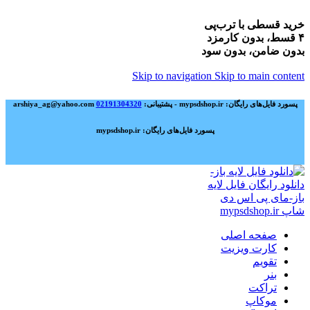
خرید قسطی با ترب‌پی
۴ قسط، بدون کارمزد
بدون ضامن، بدون سود
Skip to navigation
Skip to main content
پسورد فایل‌های رایگان: mypsdshop.ir - پشتیبانی: arshiya_ag@yahoo.com
02191304320
پسورد فایل‌های رایگان: mypsdshop.ir
صفحه اصلی
کارت ویزیت
تقویم
بنر
تراکت
موکاپ