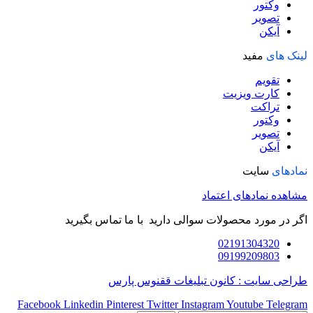
وکتور
تصویر
آیکن
لینک های
مفید
تقویم
کارت ویزیت
تراکت
وکتور
تصویر
آیکن
نمادهای
سایت
مشاهده نمادهای اعتماد
اگر در مورد محصولات سوالی دارید با ما تماس بگیرید
02191304320
09199209803
طراحی سایت : کانون تبلیغات ققنوس پارس
Facebook
Linkedin
Pinterest
Twitter
Instagram
Youtube
Telegram