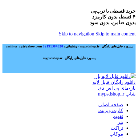
خرید قسطی با ترب‌پی
۴ قسط، بدون کارمزد
بدون ضامن، بدون سود
Skip to navigation
Skip to main content
پسورد فایل‌های رایگان: mypsdshop.ir - پشتیبانی: arshiya_ag@yahoo.com
02191304320
پسورد فایل‌های رایگان: mypsdshop.ir
صفحه اصلی
کارت ویزیت
تقویم
بنر
تراکت
موکاپ