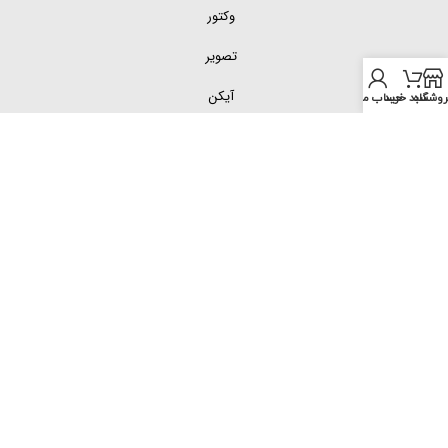
وکتور
تصویر
آیکن
روشگاه
سبد خرید
حساب من
لینک های
مفید
تقویم
کارت ویزیت
تراکت
وکتور
تصویر