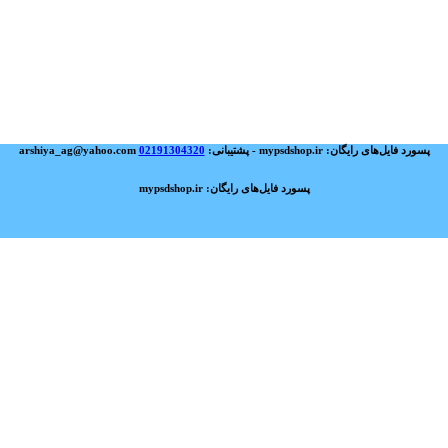
پسورد فایل‌های رایگان: mypsdshop.ir - پشتیبانی: arshiya_ag@yahoo.com
02191304320
پسورد فایل‌های رایگان: mypsdshop.ir