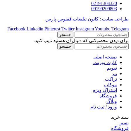
02191304320
09199209803
طراحی سایت : کانون تبلیغات ققنوس پارس
Facebook
Linkedin
Pinterest
Twitter
Instagram
Youtube
Telegram
جستجو
برای دیدن محصولاتی که دنبال آن هستید تایپ کنید.
جستجو
صفحه اصلی
کارت ویزیت
تقویم
بنر
تراکت
موکاپ
اشتراک ویژه
فروشگاه
وبلاگ
ورود / ثبت نام
سبد خرید
بستن
فروشگاه