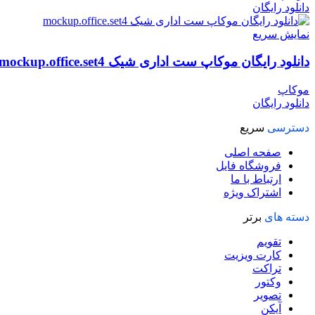
دانلود رایگان
نمایش سریع
دانلود رایگان موکاپ ست اداری شیک mockup.office.set4
موکاپ
دانلود رایگان
دسترسی
سریع
صفحه اصلی
فروشگاه فایل
ارتباط با ما
اشتراک ویژه
دسته های
برتر
تقویم
کارت ویزیت
تراکت
وکتور
تصویر
آیکن