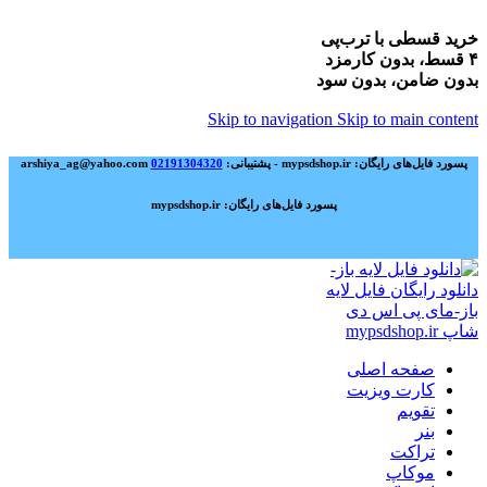
خرید قسطی با ترب‌پی
۴ قسط، بدون کارمزد
بدون ضامن، بدون سود
Skip to navigation
Skip to main content
پسورد فایل‌های رایگان: mypsdshop.ir - پشتیبانی: arshiya_ag@yahoo.com
02191304320
پسورد فایل‌های رایگان: mypsdshop.ir
صفحه اصلی
کارت ویزیت
تقویم
بنر
تراکت
موکاپ