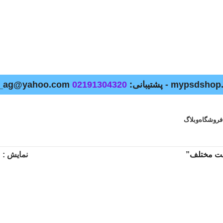
02191304320
فروشگاه
وبلاگ
الت مختلف”
نمایش