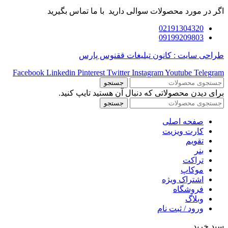
اگر در مورد محصولات سوالی دارید با ما تماس بگیرید
02191304320
09199209803
طراحی سایت : کانون تبلیغات ققنوس پارس
Facebook
Linkedin
Pinterest
Twitter
Instagram
Youtube
Telegram
جستجو
برای دیدن محصولاتی که دنبال آن هستید تایپ کنید.
جستجو
صفحه اصلی
کارت ویزیت
تقویم
بنر
تراکت
موکاپ
اشتراک ویژه
فروشگاه
وبلاگ
ورود / ثبت نام
سبد خرید