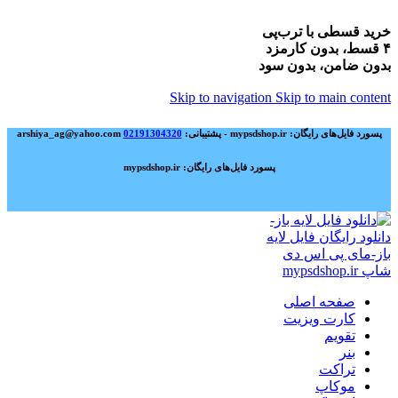
خرید قسطی با ترب‌پی
۴ قسط، بدون کارمزد
بدون ضامن، بدون سود
Skip to navigation
Skip to main content
پسورد فایل‌های رایگان: mypsdshop.ir - پشتیبانی: arshiya_ag@yahoo.com
02191304320
پسورد فایل‌های رایگان: mypsdshop.ir
صفحه اصلی
کارت ویزیت
تقویم
بنر
تراکت
موکاپ