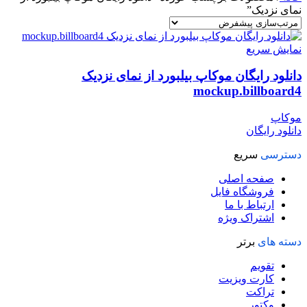
نمای نزدیک”
نمایش سریع
دانلود رایگان موکاپ بیلبورد از نمای نزدیک
mockup.billboard4
موکاپ
دانلود رایگان
دسترسی
سریع
صفحه اصلی
فروشگاه فایل
ارتباط با ما
اشتراک ویژه
دسته های
برتر
تقویم
کارت ویزیت
تراکت
وکتور