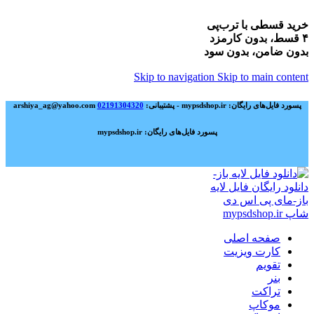
خرید قسطی با ترب‌پی
۴ قسط، بدون کارمزد
بدون ضامن، بدون سود
Skip to navigation
Skip to main content
پسورد فایل‌های رایگان: mypsdshop.ir - پشتیبانی: arshiya_ag@yahoo.com
02191304320
پسورد فایل‌های رایگان: mypsdshop.ir
صفحه اصلی
کارت ویزیت
تقویم
بنر
تراکت
موکاپ