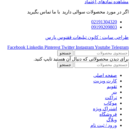
مشاهده نمادهای اعتماد
اگر در مورد محصولات سوالی دارید با ما تماس بگیرید
02191304320
09199209803
طراحی سایت : کانون تبلیغات ققنوس پارس
Facebook
Linkedin
Pinterest
Twitter
Instagram
Youtube
Telegram
جستجو
برای دیدن محصولاتی که دنبال آن هستید تایپ کنید.
جستجو
صفحه اصلی
کارت ویزیت
تقویم
بنر
تراکت
موکاپ
اشتراک ویژه
فروشگاه
وبلاگ
ورود / ثبت نام