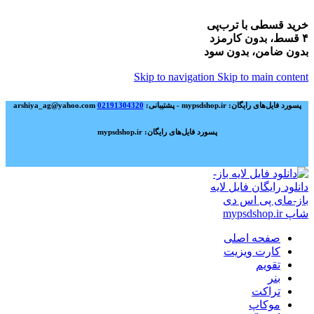
خرید قسطی با ترب‌پی
۴ قسط، بدون کارمزد
بدون ضامن، بدون سود
Skip to navigation
Skip to main content
پسورد فایل‌های رایگان: mypsdshop.ir - پشتیبانی: arshiya_ag@yahoo.com
02191304320
پسورد فایل‌های رایگان: mypsdshop.ir
صفحه اصلی
کارت ویزیت
تقویم
بنر
تراکت
موکاپ