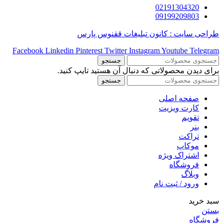
02191304320
09199209803
طراحی سایت : کانون تبلیغات ققنوس پارس
Facebook
Linkedin
Pinterest
Twitter
Instagram
Youtube
Telegram
جستجو
برای دیدن محصولاتی که دنبال آن هستید تایپ کنید.
جستجو
صفحه اصلی
کارت ویزیت
تقویم
بنر
تراکت
موکاپ
اشتراک ویژه
فروشگاه
وبلاگ
ورود / ثبت نام
سبد خرید
بستن
فروشگاه