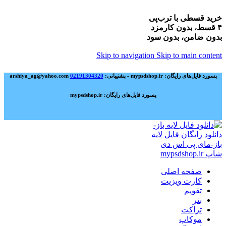
خرید قسطی با ترب‌پی
۴ قسط، بدون کارمزد
بدون ضامن، بدون سود
Skip to navigation
Skip to main content
پسورد فایل‌های رایگان: mypsdshop.ir - پشتیبانی: arshiya_ag@yahoo.com
02191304320
پسورد فایل‌های رایگان: mypsdshop.ir
صفحه اصلی
کارت ویزیت
تقویم
بنر
تراکت
موکاپ