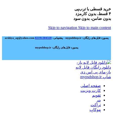
خرید قسطی با ترب‌پی
۴ قسط، بدون کارمزد
بدون ضامن، بدون سود
Skip to navigation
Skip to main content
پسورد فایل‌های رایگان: mypsdshop.ir - پشتیبانی: arshiya_ag@yahoo.com
02191304320
پسورد فایل‌های رایگان: mypsdshop.ir
صفحه اصلی
کارت ویزیت
تقویم
بنر
تراکت
موکاپ