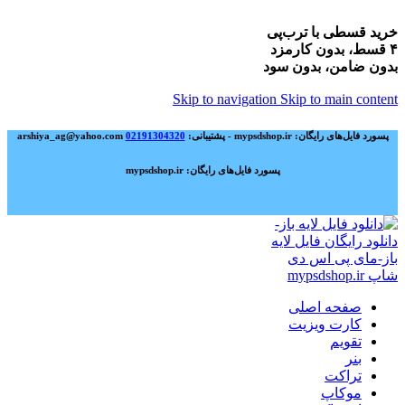
خرید قسطی با ترب‌پی
۴ قسط، بدون کارمزد
بدون ضامن، بدون سود
Skip to navigation
Skip to main content
پسورد فایل‌های رایگان: mypsdshop.ir - پشتیبانی: arshiya_ag@yahoo.com
02191304320
پسورد فایل‌های رایگان: mypsdshop.ir
صفحه اصلی
کارت ویزیت
تقویم
بنر
تراکت
موکاپ