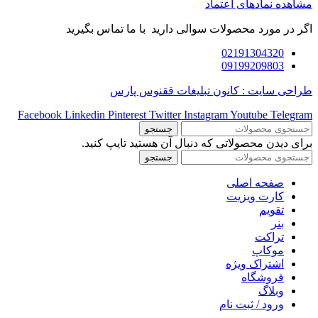
مشاهده نمادهای اعتماد
اگر در مورد محصولات سوالی دارید با ما تماس بگیرید
02191304320
09199209803
طراحی سایت : کانون تبلیغات ققنوس پارس
Facebook
Linkedin
Pinterest
Twitter
Instagram
Youtube
Telegram
جستجو
برای دیدن محصولاتی که دنبال آن هستید تایپ کنید.
جستجو
صفحه اصلی
کارت ویزیت
تقویم
بنر
تراکت
موکاپ
اشتراک ویژه
فروشگاه
وبلاگ
ورود / ثبت نام