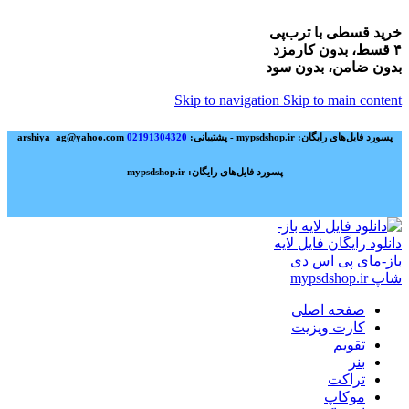
خرید قسطی با ترب‌پی
۴ قسط، بدون کارمزد
بدون ضامن، بدون سود
Skip to navigation
Skip to main content
پسورد فایل‌های رایگان: mypsdshop.ir - پشتیبانی: arshiya_ag@yahoo.com
02191304320
پسورد فایل‌های رایگان: mypsdshop.ir
صفحه اصلی
کارت ویزیت
تقویم
بنر
تراکت
موکاپ