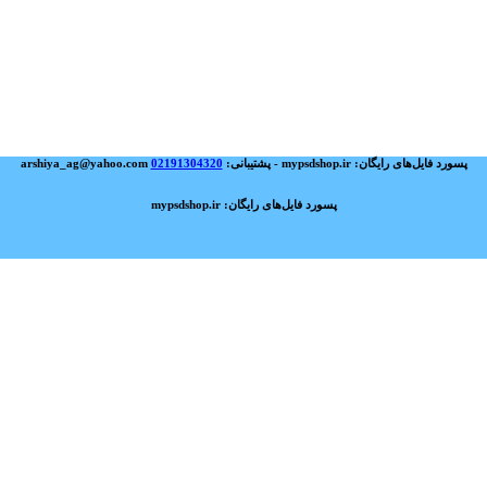
پسورد فایل‌های رایگان: mypsdshop.ir - پشتیبانی: arshiya_ag@yahoo.com
02191304320
پسورد فایل‌های رایگان: mypsdshop.ir