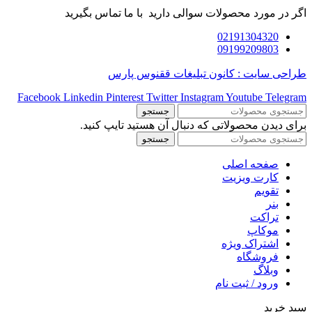
اگر در مورد محصولات سوالی دارید با ما تماس بگیرید
02191304320
09199209803
طراحی سایت : کانون تبلیغات ققنوس پارس
Facebook
Linkedin
Pinterest
Twitter
Instagram
Youtube
Telegram
جستجو
برای دیدن محصولاتی که دنبال آن هستید تایپ کنید.
جستجو
صفحه اصلی
کارت ویزیت
تقویم
بنر
تراکت
موکاپ
اشتراک ویژه
فروشگاه
وبلاگ
ورود / ثبت نام
سبد خرید