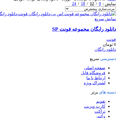
24
18
12
9
نمایش
نمایش سریع
دانلود رایگان مجموعه فونت SP
فونت
0
تومان
دانلود رایگان
دسترسی
سریع
صفحه اصلی
فروشگاه فایل
ارتباط با ما
اشتراک ویژه
دسته های
برتر
تقویم
کارت ویزیت
تراکت
وکتور