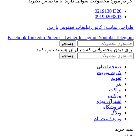
اگر در مورد محصولات سوالی دارید با ما تماس بگیرید
02191304320
09199209803
طراحی سایت : کانون تبلیغات ققنوس پارس
Facebook
Linkedin
Pinterest
Twitter
Instagram
Youtube
Telegram
جستجو
برای دیدن محصولاتی که دنبال آن هستید تایپ کنید.
جستجو
صفحه اصلی
کارت ویزیت
تقویم
بنر
تراکت
موکاپ
اشتراک ویژه
فروشگاه
وبلاگ
ورود / ثبت نام
سبد خرید
بستن