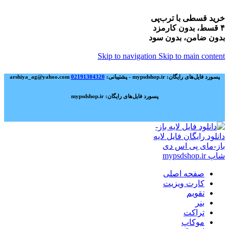
خرید قسطی با ترب‌پی
۴ قسط، بدون کارمزد
بدون ضامن، بدون سود
Skip to navigation
Skip to main content
پسورد فایل‌های رایگان: mypsdshop.ir - پشتیبانی: arshiya_ag@yahoo.com
02191304320
پسورد فایل‌های رایگان: mypsdshop.ir
صفحه اصلی
کارت ویزیت
تقویم
بنر
تراکت
موکاپ