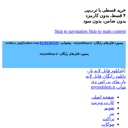
خرید قسطی با ترب‌پی
۴ قسط، بدون کارمزد
بدون ضامن، بدون سود
Skip to navigation
Skip to main content
پسورد فایل‌های رایگان: mypsdshop.ir - پشتیبانی: arshiya_ag@yahoo.com
02191304320
پسورد فایل‌های رایگان: mypsdshop.ir
صفحه اصلی
کارت ویزیت
تقویم
بنر
تراکت
موکاپ