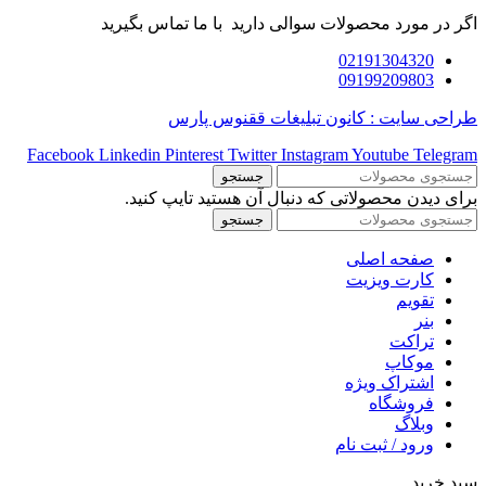
اگر در مورد محصولات سوالی دارید با ما تماس بگیرید
02191304320
09199209803
طراحی سایت : کانون تبلیغات ققنوس پارس
Facebook
Linkedin
Pinterest
Twitter
Instagram
Youtube
Telegram
جستجو
برای دیدن محصولاتی که دنبال آن هستید تایپ کنید.
جستجو
صفحه اصلی
کارت ویزیت
تقویم
بنر
تراکت
موکاپ
اشتراک ویژه
فروشگاه
وبلاگ
ورود / ثبت نام
سبد خرید