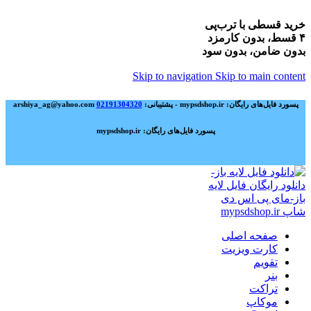
خرید قسطی با ترب‌پی
۴ قسط، بدون کارمزد
بدون ضامن، بدون سود
Skip to navigation
Skip to main content
پسورد فایل‌های رایگان: mypsdshop.ir - پشتیبانی: arshiya_ag@yahoo.com
02191304320
پسورد فایل‌های رایگان: mypsdshop.ir
صفحه اصلی
کارت ویزیت
تقویم
بنر
تراکت
موکاپ