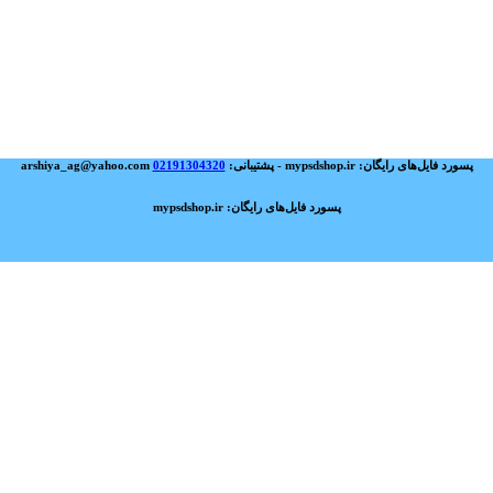
پسورد فایل‌های رایگان: mypsdshop.ir - پشتیبانی: arshiya_ag@yahoo.com
02191304320
پسورد فایل‌های رایگان: mypsdshop.ir