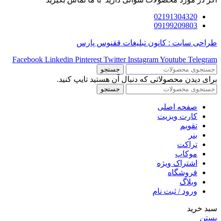
02191304320
09199209803
طراحی سایت : کانون تبلیغات ققنوس پارس
Facebook
Linkedin
Pinterest
Twitter
Instagram
Youtube
Telegram
جستجو
برای دیدن محصولاتی که دنبال آن هستید تایپ کنید.
جستجو
صفحه اصلی
کارت ویزیت
تقویم
بنر
تراکت
موکاپ
اشتراک ویژه
فروشگاه
وبلاگ
ورود / ثبت نام
سبد خرید
بستن