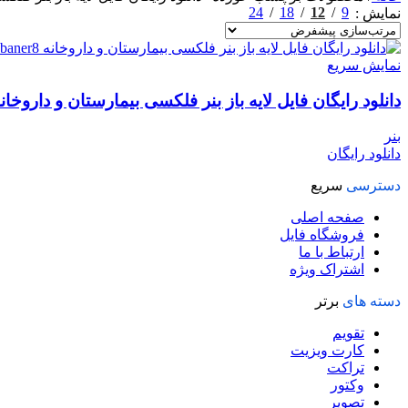
24
18
12
9
نمایش
نمایش سریع
دانلود رایگان فایل لایه باز بنر فلکسی بیمارستان و داروخانه d.baner8
بنر
دانلود رایگان
دسترسی
سریع
صفحه اصلی
فروشگاه فایل
ارتباط با ما
اشتراک ویژه
دسته های
برتر
تقویم
کارت ویزیت
تراکت
وکتور
تصویر