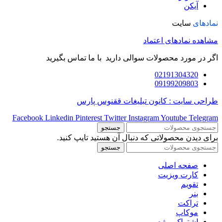
آیکن
نمادهای
سایت
مشاهده نمادهای اعتماد
اگر در مورد محصولات سوالی دارید با ما تماس بگیرید
02191304320
09199209803
طراحی سایت : کانون تبلیغات ققنوس پارس
Facebook
Linkedin
Pinterest
Twitter
Instagram
Youtube
Telegram
جستجو
برای دیدن محصولاتی که دنبال آن هستید تایپ کنید.
جستجو
صفحه اصلی
کارت ویزیت
تقویم
بنر
تراکت
موکاپ
اشتراک ویژه