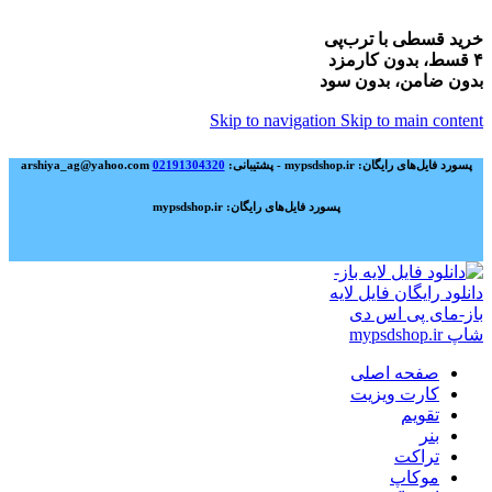
خرید قسطی با ترب‌پی
۴ قسط، بدون کارمزد
بدون ضامن، بدون سود
Skip to navigation
Skip to main content
پسورد فایل‌های رایگان: mypsdshop.ir - پشتیبانی: arshiya_ag@yahoo.com
02191304320
پسورد فایل‌های رایگان: mypsdshop.ir
صفحه اصلی
کارت ویزیت
تقویم
بنر
تراکت
موکاپ