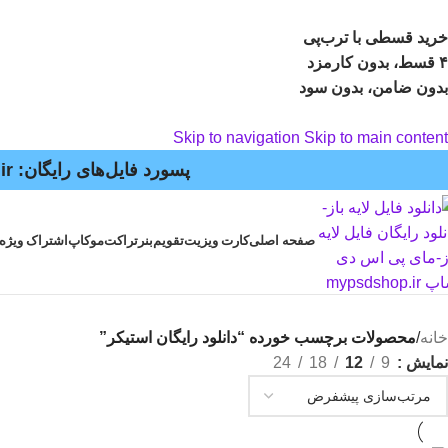
خرید قسطی با ترب‌پی
۴ قسط، بدون کارمزد
بدون ضامن، بدون سود
Skip to navigation
Skip to main content
پسورد فایل‌های رایگان: mypsdshop.ir - پشتیبانی: arshiya_ag@yahoo.com
صفحه اصلی
کارت ویزیت
تقویم
بنر
تراکت
موکاپ
اشتراک ویژه
خانه
/
محصولات برچسب خورده “دانلود رایگان استیکر”
نمایش
9
12
18
24