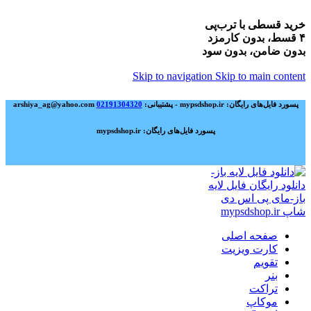
خرید قسطی با ترب‌پی
۴ قسط، بدون کارمزد
بدون ضامن، بدون سود
Skip to navigation
Skip to main content
پسورد فایل‌های رایگان: mypsdshop.ir - پشتیبانی: arshiya_ag@yahoo.com
02191304320
پسورد فایل‌های رایگان: mypsdshop.ir
صفحه اصلی
کارت ویزیت
تقویم
بنر
تراکت
موکاپ