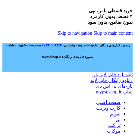
خرید قسطی با ترب‌پی
۴ قسط، بدون کارمزد
بدون ضامن، بدون سود
Skip to navigation
Skip to main content
پسورد فایل‌های رایگان: mypsdshop.ir - پشتیبانی: arshiya_ag@yahoo.com
02191304320
پسورد فایل‌های رایگان: mypsdshop.ir
صفحه اصلی
کارت ویزیت
تقویم
بنر
تراکت
موکاپ