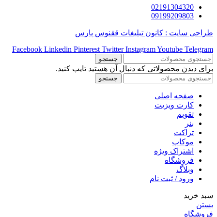
02191304320
09199209803
طراحی سایت : کانون تبلیغات ققنوس پارس
Facebook
Linkedin
Pinterest
Twitter
Instagram
Youtube
Telegram
جستجو
برای دیدن محصولاتی که دنبال آن هستید تایپ کنید.
جستجو
صفحه اصلی
کارت ویزیت
تقویم
بنر
تراکت
موکاپ
اشتراک ویژه
فروشگاه
وبلاگ
ورود / ثبت نام
سبد خرید
بستن
فروشگاه