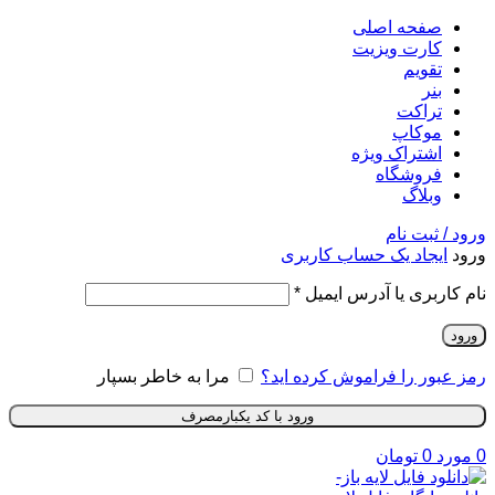
صفحه اصلی
کارت ویزیت
تقویم
بنر
تراکت
موکاپ
اشتراک ویژه
فروشگاه
وبلاگ
ورود / ثبت نام
ورود
ایجاد یک حساب کاربری
نام کاربری یا آدرس ایمیل
*
ورود
رمز عبور را فراموش کرده اید؟
مرا به خاطر بسپار
ورود با کد یکبارمصرف
0
مورد
0
تومان