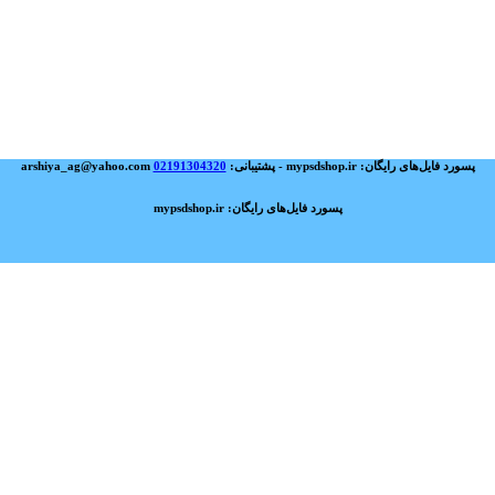
پسورد فایل‌های رایگان: mypsdshop.ir - پشتیبانی: arshiya_ag@yahoo.com
02191304320
پسورد فایل‌های رایگان: mypsdshop.ir