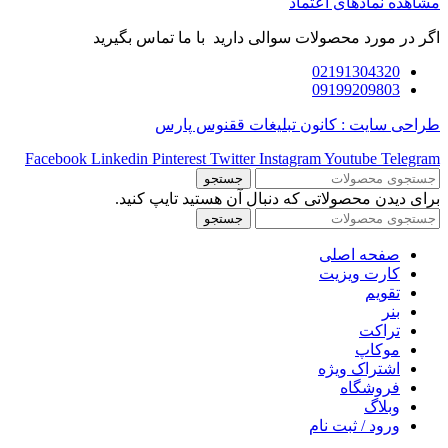
مشاهده نمادهای اعتماد
اگر در مورد محصولات سوالی دارید با ما تماس بگیرید
02191304320
09199209803
طراحی سایت : کانون تبلیغات ققنوس پارس
Facebook
Linkedin
Pinterest
Twitter
Instagram
Youtube
Telegram
جستجو
برای دیدن محصولاتی که دنبال آن هستید تایپ کنید.
جستجو
صفحه اصلی
کارت ویزیت
تقویم
بنر
تراکت
موکاپ
اشتراک ویژه
فروشگاه
وبلاگ
ورود / ثبت نام