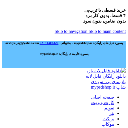
خرید قسطی با ترب‌پی
۴ قسط، بدون کارمزد
بدون ضامن، بدون سود
Skip to navigation
Skip to main content
پسورد فایل‌های رایگان: mypsdshop.ir - پشتیبانی: arshiya_ag@yahoo.com
02191304320
پسورد فایل‌های رایگان: mypsdshop.ir
صفحه اصلی
کارت ویزیت
تقویم
بنر
تراکت
موکاپ