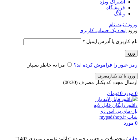
اشتراک ویژه
فروشگاه
وبلاگ
ورود / ثبت نام
ورود
ایجاد یک حساب کاربری
الزامی
نام کاربری یا آدرس ایمیل
*
ورود
رمز عبور را فراموش کرده اید؟
مرا به خاطر بسپار
ورود با کد یکبارمصرف
ارسال مجدد کد یکبار مصرف
(00:
30
)
0
مورد
0
تومان
0
مورد
خانه
/
محصولات برچسب خورده “دانلود تقویم رومیزی 1402”